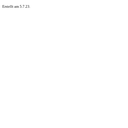
Erstellt am 5.7.23.
Der Juni hielt für mich drei höchst unterschiedliche Lesungen parat:
Weiterlesen
Dies & Das