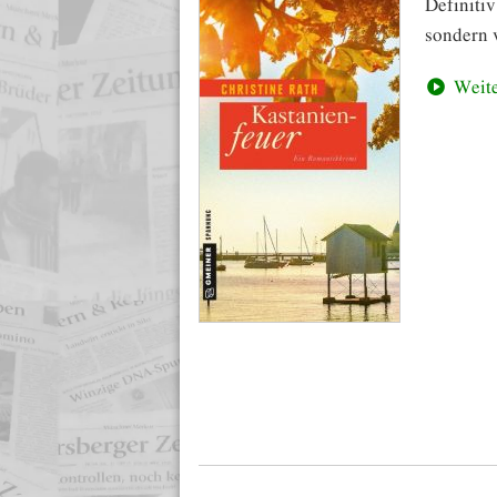
Defini
sondern v
Weite