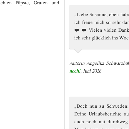
chten Päpste, Grafen und
„Liebe Susanne, eben hab
ich freue mich so sehr da
❤️ ❤️ Vielen vielen Dank 
ich sehr glücklich ins W
Autorin Angelika Schwarzhu
noch!
, Juni 2026
„Doch nun zu Schweden: 
Deine Urlaubsberichte a
auch noch mit durchweg g
Man bekommt ganz automa