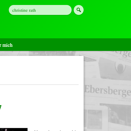
r mich
7